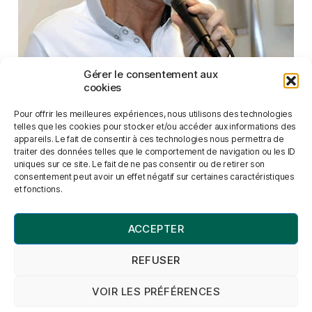
Gérer le consentement aux
cookies
Pour offrir les meilleures expériences, nous utilisons des technologies
WAJNBERG Cyril
telles que les cookies pour stocker et/ou accéder aux informations des
appareils. Le fait de consentir à ces technologies nous permettra de
EVEIL MUSIC
traiter des données telles que le comportement de navigation ou les ID
uniques sur ce site. Le fait de ne pas consentir ou de retirer son
consentement peut avoir un effet négatif sur certaines caractéristiques
et fonctions.
ACCEPTER
REFUSER
VOIR LES PRÉFÉRENCES
© 2026
La Team Phoenix
Haut
↑