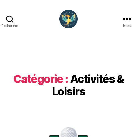
Recherche
Menu
La
Team
Phoenix
Catégorie :
Activités &
Loisirs